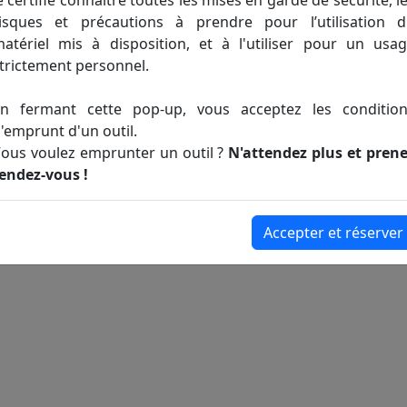
e certifie connaitre toutes les mises en garde de sécurité, l
Nettoyeur à haute pression
isques et précautions à prendre pour l’utilisation 
atériel mis à disposition, et à l'utiliser pour un usa
trictement personnel.
Participation : 10 €
n fermant cette pop-up, vous acceptez les conditio
Aucune disponibilité pour cet outil
'emprunt d'un outil.
ous voulez emprunter un outil ?
N'attendez plus et pren
endez-vous !
Accepter et réserver