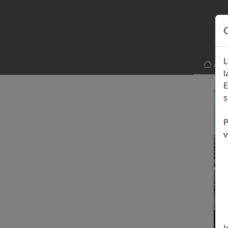
L
Acc
l
E
s
P
v