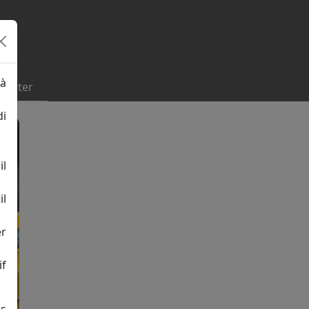
 à
tacter
di
il
il
er
if